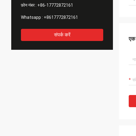
फ़ोन नंबर :
+86-17772872161
Whatsapp :
+8617772872161
संपर्क करें
एक स