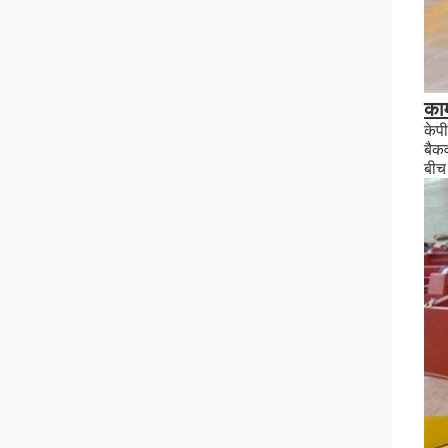
काम
केपी
बैकव
बीच