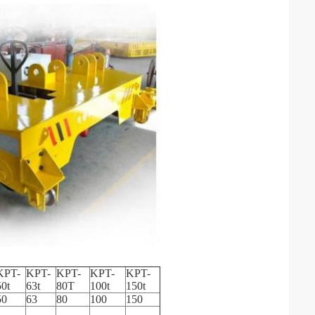
KPT-
KPT-
KPT-
KPT-
KPT-
50t
63t
80T
100t
150t
50
63
80
100
150