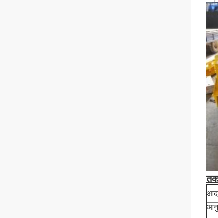
तक
आदर
आनु