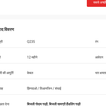
सबसे अच्छ
पाद विवरण
्री
Q235
रंग
ी
12 महीने
आवेदन
सेहान
्तव में एक 5 स्टार कंपनी हैं। आशा है कि मैं एक
 सितारा ग्राहक हो सकता है!
ी की आपूर्ति
केबल
भार क्षमत
गाह
क़िंगदाओ / तिआनजिन / शंघाई
ुखता देना
बिजली गोदाम गाड़ी
,
बिजली सामग्री हैंडलिंग गाड़ी