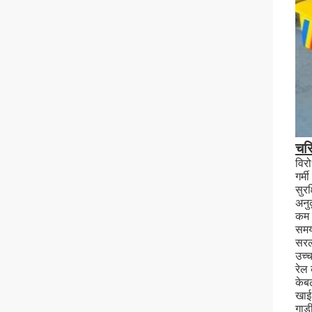
चरि
विर
गर्म
सुरक
अनु
कम 
समय
सरल
उच्च
रेल
केब
खाई
गाड़