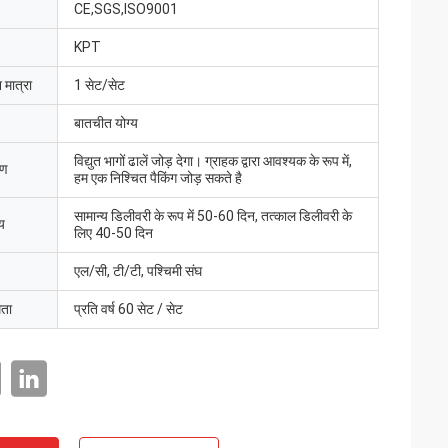
CE,SGS,ISO9001
KPT
 मात्रा
1 सेट/सेट
बातचीत योग्य
विद्युत भागों ढालें ​​जोड़ देगा। ग्राहक द्वारा आवश्यक के रूप में,
रण
हम एक निश्चित पैकिंग जोड़ सकते है
सामान्य डिलीवरी के रूप में 50-60 दिन, तत्काल डिलीवरी के
य
लिए 40-50 दिन
एल/सी, टी/टी, पश्चिमी संघ
मता
प्रति वर्ष 60 सेट / सेट