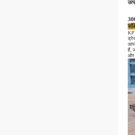
उत्
300
संक
KPT 
ड्र
आपक
हैं,
और ब