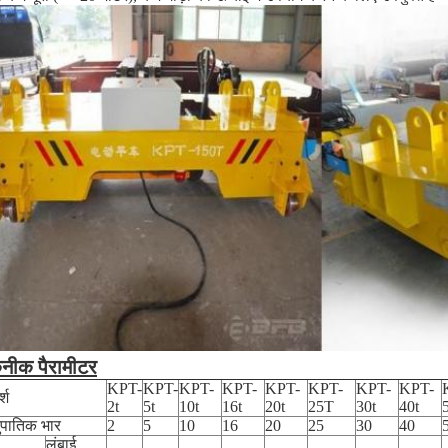
नीक पैरामीटर
KPT-
KPT-
KPT-
KPT-
KPT-
KPT-
KPT-
KPT-
्श
2t
5t
10t
16t
20t
25T
30t
40t
पातिक भार
2
5
10
16
20
25
30
40
लंबाई