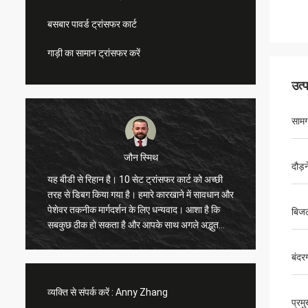
बसबार पावर्ड ट्रांसफर कार्ट
गाड़ी का सामान ट्रांसफर करें
उत्
सामग
मुहम्मद
दौड़
नमस्ते, यह चीन में आने और एक वर्ष में दो बार कारखाने का
दौरा करने का मेरा पहला मौका है, उत्कृष्ट सेवा ने मुझे बार-
आप वास्तव मे
बार स्थानांतरित किया और मेरे साथ कई दिलचस्प चीजें
पाँच सित
बिजल
साझा कीं। और आइटम ने हमारे कारखाने में काम करना
शुरू कर दिया है, आपके साथ सहयोग करने में खुशी है।
बंदर
व्यक्ति से संपर्क करें :
Anny Zhang
प्रम