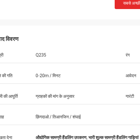
सबसे अच्छ
पाद विवरण
्री
Q235
रंग
ने की गति
0-20m / मिनट
आवेदन
सेहान
ं एक 5 स्टार कंपनी हैं। आशा है कि मैं एक
ारा ग्राहक हो सकता है!
ी की आपूर्ति
ग्राहकों की मांग के अनुसार
गारंटी
गाह
क़िंगदाओ / तिआनजिन / शंघाई
ुखता देना
औद्योगिक सामग्री हैंडलिंग उपकरण
,
भारी शुल्क सामग्री हैंडलिंग गाड़ियां