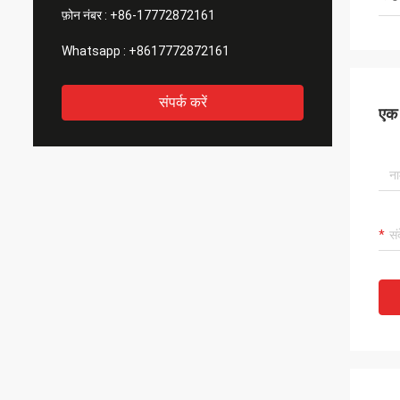
फ़ोन नंबर :
+86-17772872161
Whatsapp :
+8617772872161
संपर्क करें
एक स