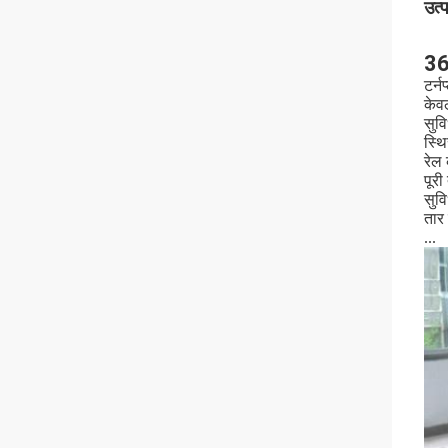
उत्
360
टर्न
केवल
सुव
स्थि
रेल
पूर
सुव
तार 
...