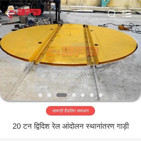
Hundred
Percent
Electrical
and
Mechanical
Co.,Ltd.
All
Rights
घर
Reserved.
उत्पादों
हमारे
बारे
में
सामग्री हैंडलिंग समाधान
कारखाना
भ्रमण
20 टन द्विदिश रेल आंदोलन स्थानांतरण गाड़ी