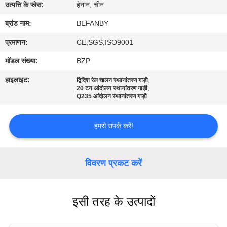
गुणवत्ता
उत्पत्ति के प्लेस:
हेनान, चीन
नियंत्रण
ब्रांड नाम:
BEFANBY
प्रमाणन:
CE,SGS,ISO9001
संपर्क
मॉडल संख्या:
BZP
करें
हाइलाइट:
,
द्विदिश रेल चालन स्थानांतरण गाड़ी
,
20 टन आंदोलन स्थानांतरण गाड़ी
Q235 आंदोलन स्थानांतरण गाड़ी
समाचार
हमसे संपर्क करें!
एक
उद्धरण
विवरण प्रकट करें
का
अनुरोध
इसी तरह के उत्पादों
करें