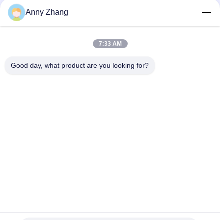
संपर्क
Anny Zhang
लोकप्रिय श्रेणियां
सभी
7:33 AM
Good day, what product are you looking for?
बैटरी ट्रांसफर कार्ट
ट्रैकलेस ट्रांसफर कार्ट
एजीवी स्वचालित निर्देशित
रेल ट्रांसफर कार्ट
वाहन
औद्योगिक मेकनम पहिये
मोटराइज्ड ट्रांसफर ट्रॉली
इलेक्ट्रिक ट्रांसफर कार्ट
सामग्री स्थानांतरण गाड़ियाँ
सदस्यता लें