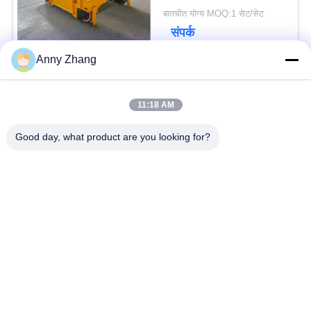
बातचीत योग्य MOQ:1 सेट/सेट
संपर्क
Anny Zhang
लोकप्रिय श्रेणियां
सभी
11:18 AM
Good day, what product are you looking for?
बैटरी ट्रांसफर कार्ट
ट्रैकलेस ट्रांसफर कार्ट
एजीवी स्वचालित निर्देशित
रेल ट्रांसफर कार्ट
वाहन
औद्योगिक मेकनम पहिये
मोटराइज्ड ट्रांसफर ट्रॉली
इलेक्ट्रिक ट्रांसफर कार्ट
सामग्री स्थानांतरण गाड़ियाँ