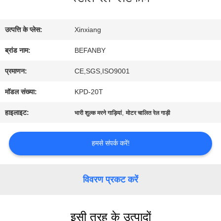
भ्रमण
उत्पत्ति के प्लेस:
Xinxiang
गुणवत्ता
ब्रांड नाम:
BEFANBY
नियंत्रण
प्रमाणन:
CE,SGS,ISO9001
मॉडल संख्या:
KPD-20T
संपर्क
हाइलाइट:
,
भारी शुल्क मरने गाड़ियां
मोटर चालित रेल गाड़ी
करें
हमसे संपर्क करें!
समाचार
विवरण प्रकट करें
एक
इसी तरह के उत्पादों