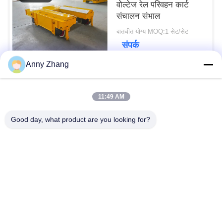
वोल्टेज रेल परिवहन कार्ट
संचालन संभाल
बातचीत योग्य MOQ:1 सेट/सेट
संपर्क
Anny Zhang
लोकप्रिय श्रेणियां
सभी
11:49 AM
Good day, what product are you looking for?
बैटरी ट्रांसफर कार्ट
ट्रैकलेस ट्रांसफर कार्ट
एजीवी स्वचालित निर्देशित
रेल ट्रांसफर कार्ट
वाहन
औद्योगिक मेकनम पहिये
मोटराइज्ड ट्रांसफर ट्रॉली