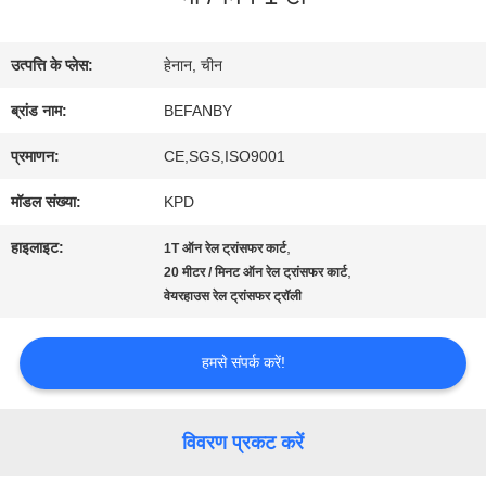
भ्रमण
उत्पत्ति के प्लेस:
हेनान, चीन
गुणवत्ता
ब्रांड नाम:
BEFANBY
नियंत्रण
प्रमाणन:
CE,SGS,ISO9001
मॉडल संख्या:
KPD
संपर्क
हाइलाइट:
,
1T ऑन रेल ट्रांसफर कार्ट
,
20 मीटर / मिनट ऑन रेल ट्रांसफर कार्ट
करें
वेयरहाउस रेल ट्रांसफर ट्रॉली
समाचार
हमसे संपर्क करें!
एक
विवरण प्रकट करें