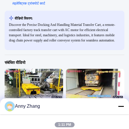
#
इलेक्ट्रिक ट्रांसपोर्ट कार्ट
वीडियो विवरण:
Discover the Precise Docking And Handling Material Transfer Cart, a remote-
controlled factory track transfer cart with AC motor for efficient electrical
transport. Ideal for steel, machinery, and logistics industries, it features mobile
drag chain power supply and roller conveyor system for seamless automation.
संबंधित वीडियो
00:27
00:30
Anny Zhang
2टी प्रोफेशनल रेल केबल रील ट्रांसफर कार्ट,
रेल पर अनुकूलित इलेक्ट्रिकल ट्रांसफर ट्रॉली,
इंटेलिजेंट ओपेरा के साथ कस्टम काउंटरटॉप
50टी मोबाइल रील ट्रांसफर कार्ट
ट्रांसफर कार्ट
KPT
KPT
March 18, 2026
January 30, 2026
1:11 PM