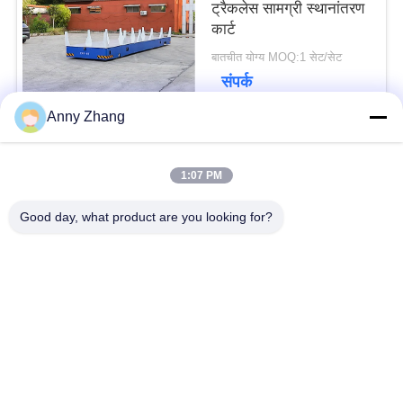
ट्रैकलेस सामग्री स्थानांतरण
कार्ट
बातचीत योग्य MOQ:1 सेट/सेट
संपर्क
Anny Zhang
लोकप्रिय श्रेणियां
सभी
1:07 PM
Good day, what product are you looking for?
बैटरी ट्रांसफर कार्ट
ट्रैकलेस ट्रांसफर कार्ट
एजीवी स्वचालित निर्देशित
रेल ट्रांसफर कार्ट
वाहन
औद्योगिक मेकनम पहिये
मोटराइज्ड ट्रांसफर ट्रॉली