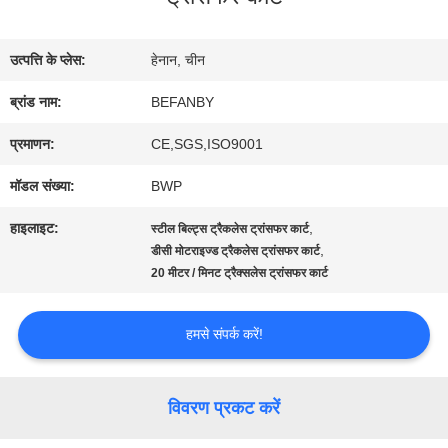
भ्रमण
उत्पत्ति के प्लेस:
हेनान, चीन
गुणवत्ता
ब्रांड नाम:
BEFANBY
नियंत्रण
प्रमाणन:
CE,SGS,ISO9001
मॉडल संख्या:
BWP
संपर्क
हाइलाइट:
,
स्टील बिल्ट्स ट्रैकलेस ट्रांसफर कार्ट
,
डीसी मोटराइज्ड ट्रैकलेस ट्रांसफर कार्ट
करें
20 मीटर / मिनट ट्रैक्सलेस ट्रांसफर कार्ट
समाचार
हमसे संपर्क करें!
एक
विवरण प्रकट करें