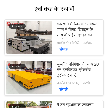
उद्धरण
इसी तरह के उत्पादों
का
अनुरोध
कारखाने में रेललेस ट्रांसफर
वाहन में लिफ्ट डिवाइस के
करें
साथ दो पहिया ड्राइव का
उपयोग
बातचीत योग्य MOQ:1 सेट/सेट
संपर्क
साइटमैप
चुंबकीय नेविगेशन के साथ 20
PRIVACY
टन इलेक्ट्रिक ट्रैकलेस
ट्रांसफर कार्ट
POLICY
बातचीत योग्य MOQ:1 सेट/सेट
संपर्क
6 टन सुरक्षात्मक उपकरण