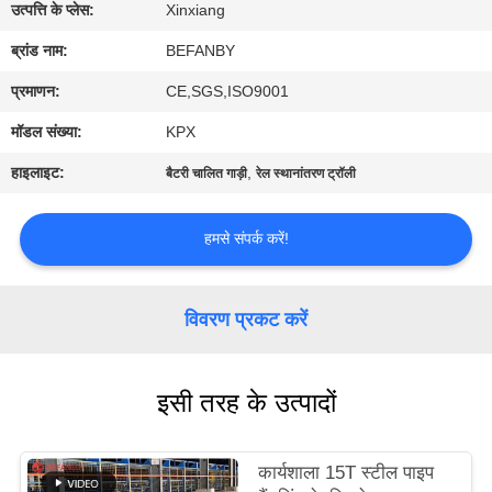
गुणवत्ता
उत्पत्ति के प्लेस:
Xinxiang
नियंत्रण
ब्रांड नाम:
BEFANBY
प्रमाणन:
CE,SGS,ISO9001
संपर्क
मॉडल संख्या:
KPX
करें
हाइलाइट:
,
बैटरी चालित गाड़ी
रेल स्थानांतरण ट्रॉली
समाचार
हमसे संपर्क करें!
एक
विवरण प्रकट करें
उद्धरण
का
इसी तरह के उत्पादों
अनुरोध
करें
कार्यशाला 15T स्टील पाइप