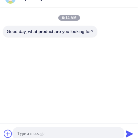
लोकप्रिय श्रेणियां
सभी
6:14 AM
Good day, what product are you looking for?
बैटरी ट्रांसफर कार्ट
ट्रैकलेस ट्रांसफर कार्ट
एजीवी स्वचालित निर्देशित
रेल ट्रांसफर कार्ट
वाहन
औद्योगिक मेकनम पहिये
मोटराइज्ड ट्रांसफर ट्रॉली
इलेक्ट्रिक ट्रांसफर कार्ट
सामग्री स्थानांतरण गाड़ियाँ
सदस्यता लें